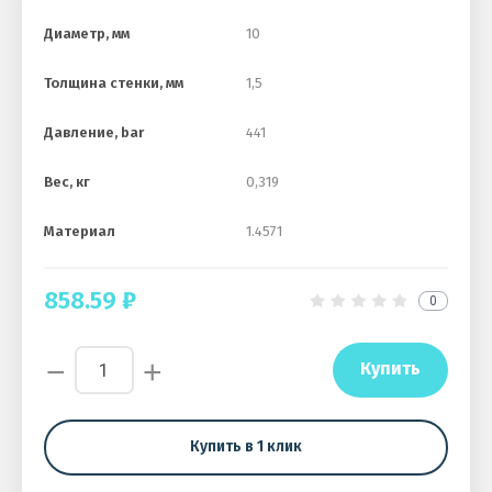
Диаметр, мм
10
Толщина стенки, мм
1,5
Давление, bar
441
Вес, кг
0,319
Материал
1.4571
858.59
₽
0
−
+
Купить
Купить в 1 клик