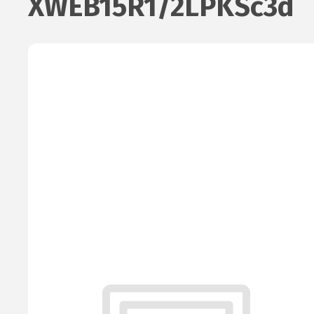
XWEB15R1/2LPKSс3d