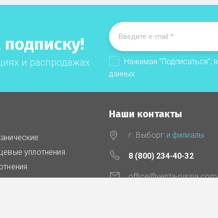
 подписку!
циях и распродажах
Нажимая "Подписаться", 
данных
Наши контакты
г. Выборг
и филиалы
анические
цевые уплотнения
8 (800) 234-40-32
отнения
office@venta-russia.com
онт механических
отнений
чие