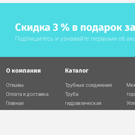
Скидка 3 % в подарок за
Подпишитесь и узнавайте первыми об ак
О компании
Каталог
Отзывы
Трубные соединения
Мех
Оплата и доставка
Труба
тор
Главная
гидравлическая
Упл
Зажимы для труб
Рем
Шаровые краны
упл
Быстроразъёмные
Про