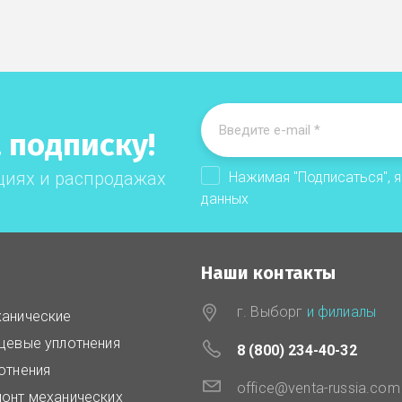
 подписку!
циях и распродажах
Нажимая "Подписаться", 
данных
Наши контакты
г. Выборг
и филиалы
анические
цевые уплотнения
8 (800) 234-40-32
отнения
office@venta-russia.com
онт механических